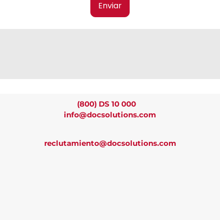
Enviar
Llámenos al
(800) DS 10 000
o escríbanos a
info@docsolutions.com
¿Te interesa trabajar con nosotros? Envía tu CV a
reclutamiento@docsolutions.com