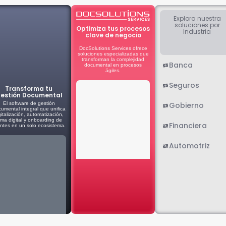
Explora nuestra
soluciones por
Optimiza tus procesos
Industria
clave de negocio
DocSolutions Services ofrece
soluciones especializadas que
transforman la complejidad
Banca
documental en procesos
ágiles.
Seguros
Transforma tu
estión Documental
Gobierno
El software de gestión
umental integral que unifica
gitalización, automatización,
irma digital y onboarding de
Financiera
entes en un solo ecosistema.
Automotriz