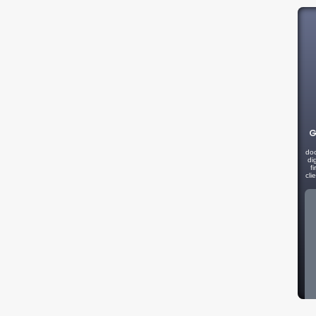
G
doc
di
f
cli