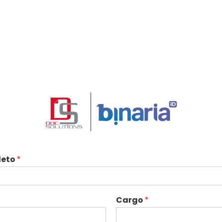
leto
*
Cargo
*