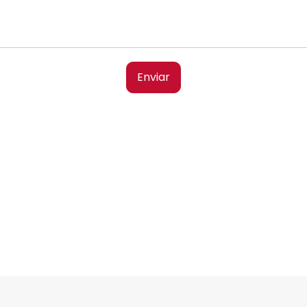
Enviar
menos al
(800) DS 10 000
o escríbanos a
info@docsolutions