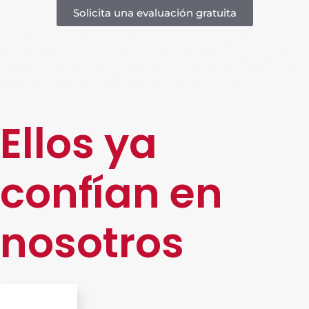
Solicita una evaluación gratuita
Nuestra red de
5 Centros Documentales
—
2 en el
Estado de México
,
1 en Monterrey
,
1 en Puebla
y
1 en
Mérida
—garantiza
operaciones seguras, eficientes y
cercanas
a nuestros clientes en todo el país.
Ellos ya
confían en
nosotros