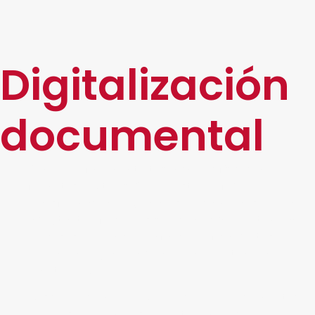
Digitalización
documental
Convierte fácilmente tus archivos físicos a
formatos digitales. Con nuestro enfoque en la
Transformación Digital, no solo cambiarás de papel
a digital; te ofrecemos soluciones que optimizan
procesos de principio a fin simplificando tus
operaciones y abriendo nuevas oportunidades
para tu negocio.
Descubre cómo la digitalización de documentos
puede ser un impulso para tu empresa,