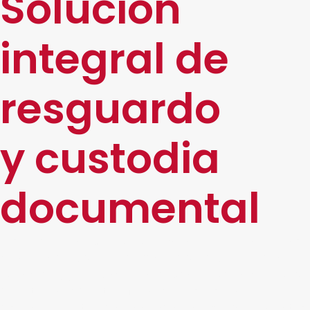
Solución
integral de
resguardo
y custodia
documental
El servicio de
resguardo documental
de DocSolutions
combina
custodia física certificada
,
digitalización
avanzada
y
plataformas inteligentes de trazabilidad
.
Garantizamos que tu información esté siempre
disponible, protegida y alineada con los requerimientos