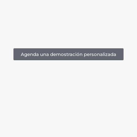
legales y de auditoría.
Asegura el control, la disponibilidad y la conformidad
legal de tus documentos con una solución de
resguardo y custodia documental profesional
.
Agenda una demostración personalizada