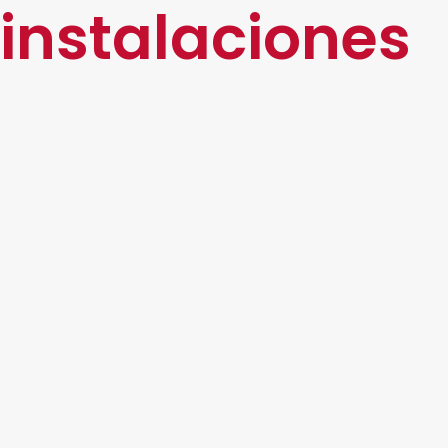
instalaciones
Servicio de Resguardo documental
Contáctanos y comienza a simplificar tu gestión
documental
Ponte en contacto con nosotros para descubrir las
posibilidades y encontrar la solución perfecta que se
ajuste a las necesidades específicas de tu empresa.