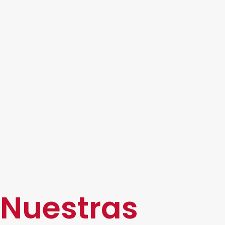
Accesibilidad digital
Documentos disponibles en cualquier momento,
desde cualquier lugar.
Integración flexible
Conecta tu archivo físico con sistemas digitales de
gestión documental.
Nuestras