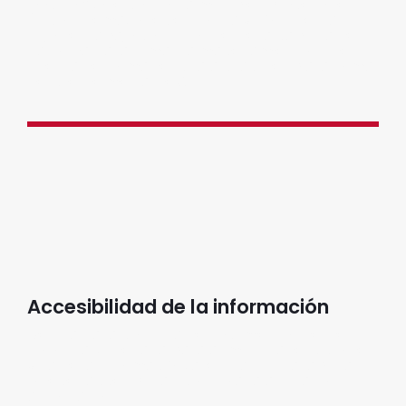
DocFlow One consolida múltiples procesos en un
único sistema, ofreciendo una visión integral y un
flujo de trabajo continuo -desde la captura de
datos hasta la firma y almacenamiento- y se
integra de forma sencilla a cualquier plataforma
del cliente mediante API.
Accesibilidad de la información
Centraliza la consulta de documentos desde un
solo lugar, diseñada para administrar el ciclo de
vida de la información, asegurar su trazabilidad y
ofrecer accesibilidad controlada a usuarios
autorizados.