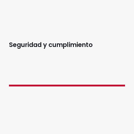
Seguridad y cumplimiento
Con controles robustos y validaciones
automatizadas, la plataforma asegura que se
cumplan las normativas legales y regulatorias,
minimizando riesgos.