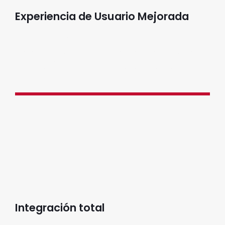
Experiencia de Usuario Mejorada
Nuestro modelo permite a cada cliente elegir
únicamente las funcionalidades que necesita
para sus procesos. De esta manera flexibilizamos
la implementación para ajustarnos a las
prioridades y recursos de cada organización.
Integración total