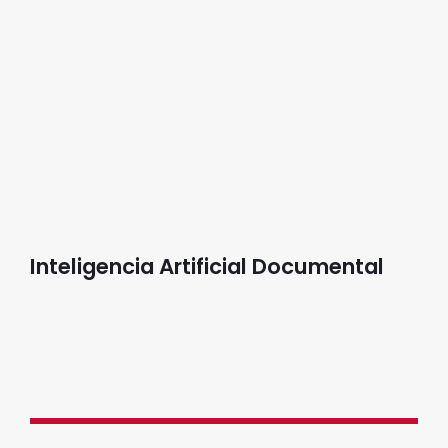
Inteligencia Artificial Documental
Automatiza la consulta, resumen y análisis de
documentos con un chatbot inteligente y
modelos que extraen entidades y metadatos
clave para validar, reutilizar o generar nueva
información de forma instantánea.