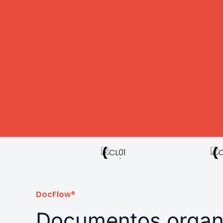
DocFlow
®
Documentos organ