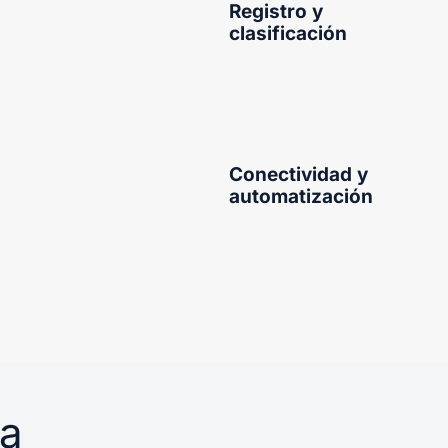
Registro y
clasificación
Captura y clasifica exped
y tipo de
relevante y las políticas de c
Conectividad y
automatización
Nos integramos con sistem
úsquedas
o API’s, definiendo flujos d
necesarias.
ta