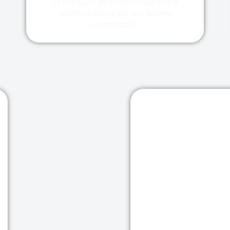
La consulta de información entre
distintas áreas de una misma
organización