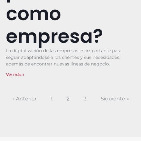
como
empresa?
La digitalización de las empresas es importante para
seguir adaptándose a los clientes y sus necesidades,
además de encontrar nuevas líneas de negocio.
Ver más »
« Anterior
1
2
3
Siguiente »