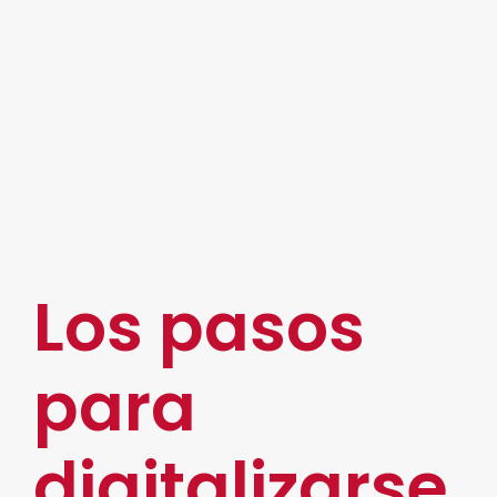
toma de decisiones y análisis.
Oportunidades de negocio.
Al contar con procesos y productos
automatizados, se puede aumentar,
naturalmente, el número de clientes
potenciales. De igual manera, podrá establecer
vínculos con otras empresas.
Los pasos
para
digitalizarse