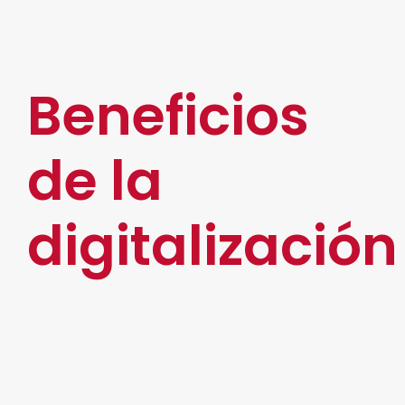
encontrar nuevas líneas de negocio y podrá
llegar a más clientes potenciales.
Beneficios
de la
digitalización
Reducción de costos.
Establecer una línea de contacto con los
clientes, proveedores o compañeros aumentará
de forma significativa los procesos internos. De
esta manera, se pueden acortar y mejorar