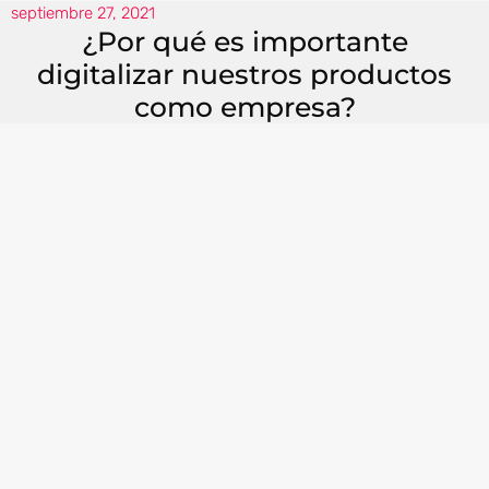
septiembre 27, 2021
¿Por qué es importante
digitalizar nuestros productos
como empresa?
Hoy en día, la
digitalización
se ha convertido en
un concepto importante para transformar y
adaptar las empresas al mercado actual y seguir
compitiendo.
La llegada de nuevas tecnologías ha
permitido que las empresas se adapten a las
expectativas de los usuarios. La
digitalización
de
los procesos internos y externos ayuda a mejorar
estas estrategias, lo que facilita su acceso de una
mejor manera.