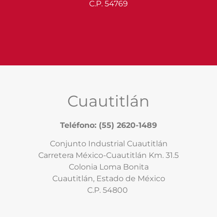
C.P. 54769
Cuautitlán
Teléfono: (55) 2620-1489
Conjunto Industrial Cuautitlán
Carretera México-Cuautitlán Km. 31.5
Colonia Loma Bonita
Cuautitlán, Estado de México
C.P. 54800