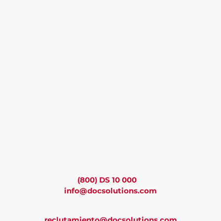
Llámenos al
(800) DS 10 000
o escríbanos a
info@docsolutions.com
¿Te interesa trabajar con nosotros? Envía tu CV a
reclutamiento@docsolutions.com