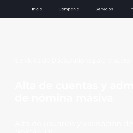
Inicio
Compañia
Servicios
P
Servicios de DocSolutions para el secto
Alta de cuentas y adm
de nómina másiva
Alta de usuarios y validación d
(KYC/PLD)