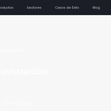
roductos
Sectores
Casos de Éxito
Blog
r bancario
inistración
e identidad