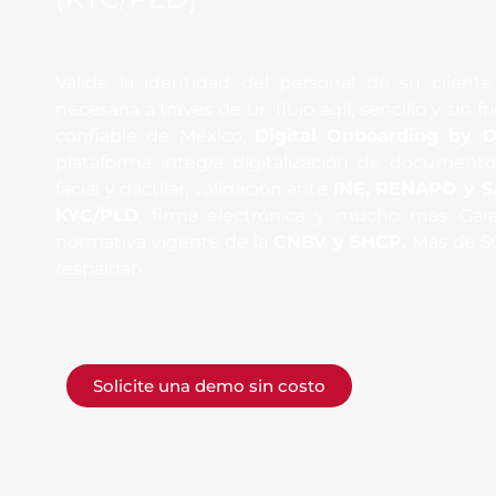
Valide la identidad del personal de su clien
necesaria a través de un flujo ágil, sencillo y sin 
confiable de México,
Digital Onboarding by D
plataforma integra digitalización de document
facial y dactilar, validación ante
INE, RENAPO y S
KYC/PLD
, firma electrónica y mucho más. Gar
normativa vigente de la
CNBV y SHCP.
Más de 50
respaldan.
Solicite una demo sin costo