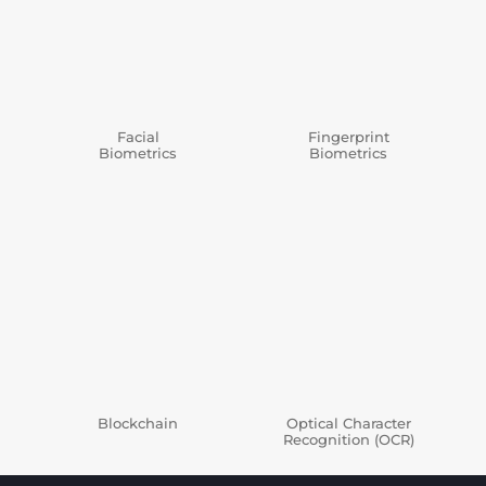
Facial
Fingerprint
Biometrics
Biometrics
Blockchain
Optical Character
Recognition (OCR)