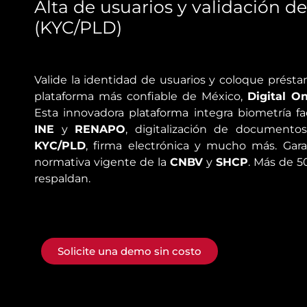
Alta de usuarios y validación d
(KYC/PLD)
Valide la identidad de usuarios y coloque prés
plataforma más confiable de México,
Digital O
Esta innovadora plataforma integra biometría faci
INE
y
RENAPO
, digitalización de documentos
KYC/PLD
, firma electrónica y mucho más. Gar
normativa vigente de la
CNBV
y
SHCP
. Más de 5
respaldan.
Solicite una demo sin costo