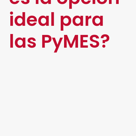
ideal para
las PyMES?
Desarrollamos e implementamos soluciones
basadas en tecnología y servicios para
transformar las operaciones de su empresa,
permitiéndoles optimizar sus costos de
operación, tiempos de respuesta y migrar
ágilmente a un entorno digital.
Contamos con 4 fases para una Transformación
Digital exitosa: