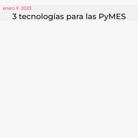
enero 9, 2023
3 tecnologías para las PyMES
Actualmente, la tecnología son herramientas
esenciales en las empresas PyMES para
aumentar la eficiencia y productividad en sus
procesos internos; tener presencia en el mundo
digital puede impulsar el crecimiento y
competitividad en el sector.
Existen numerosas tecnologías que brindan
ventajas competitivas, las cuales permiten
posicionarse e incluso expandirse para llegar a
nuevos mercados y clientes potenciales.