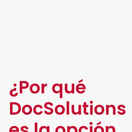
rendimiento óptimo en los procesos, al mismo
tiempo, rentabiliza a la empresa.
Cloud:
Es una herramienta fundamental para los
servicios remotos, debido a que es cada vez más
practicado para seguir las operaciones desde
cualquier lugar y dispositivo.
¿Por qué
DocSolutions
es la opción