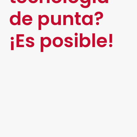
de punta?
¡Es posible!
Para las empresas que buscan avanzar más y
prosperar con diversas innovaciones digitales
que se adapten a sus necesidades y procesos,
la
Transformación Digital es el mejor camino.
En este contexto, la tecnología de punta juega
un papel fundamental, ya que
permite alcanzar
niveles de eficiencia, productividad y
competitividad sin precedentes.
En DocSolutions integramos soluciones