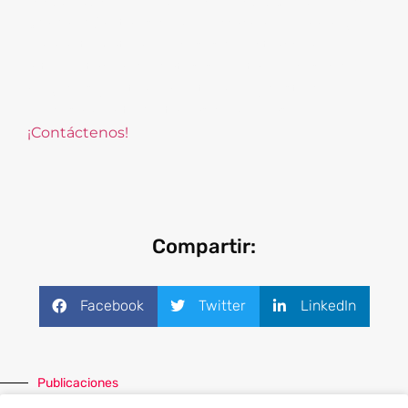
innovadoras basadas en tecnología de última
generación,
tales como el Machine Learning
para automatizar procesos de extracción e
interpretación de datos; soportar procesos de
negocios y optimizar el tiempo y costo de
procesamiento de tareas complejas.
¡Contáctenos!
Compartir:
Facebook
Twitter
LinkedIn
Publicaciones