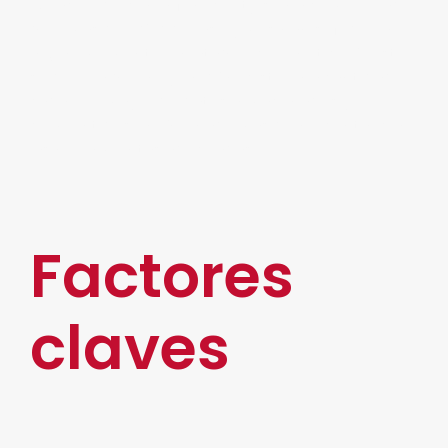
De acuerdo con InfoSecurity, se ha comprobado
que más del 90% de las pymes han sufrido, en
algún momento, un ataque cibernético. Y esto
se debe a que hoy en día, existe una cantidad
cada vez mayor de datos almacenados y
compartidos en línea, además de no contar con
las herramientas adecuadas.
Factores
claves