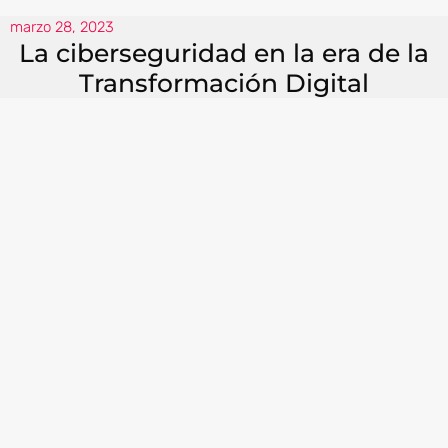
marzo 28, 2023
La ciberseguridad en la era de la
Transformación Digital
La ciberseguridad en una empresa debe ser
prioritaria con el objetivo de aumentar la
seguridad y prevenir ataques cibernéticos,
incluidos el malware y ransomware en la
información y sistemas. Por ello, las
medidas de
seguridad
adecuadas, como el cifrado de datos,
la autenticación de usuarios y el firmado
electrónico pueden reducir significativamente
cualquier tipo de riesgo/fraudes.