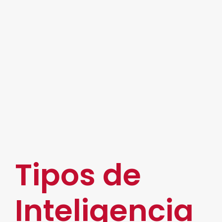
Precisión.
Aprovechamiento de datos.
Toma de decisiones.
También proporciona
nuevas oportunidades
de crecimiento gracias a la innovación
que
brinda y puede traducirse a una gran
rentabilidad. Asimismo, se ha convertido en
herramientas imprescindibles para todos los
niveles, con importantes y útiles aplicaciones en
el mundo empresarial.
Tipos de
Inteligencia