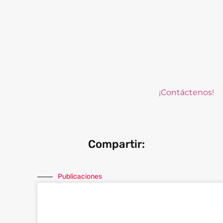
Masiva centralizada:
Mediante procesos i
Distribuida:
Controlada mediante platafo
Documentos de identidad:
Validación de
En DocSolutions podemos ayudarle a que digi
necesidades de su empresa.
¡Contáctenos!
Compartir:
Publicaciones