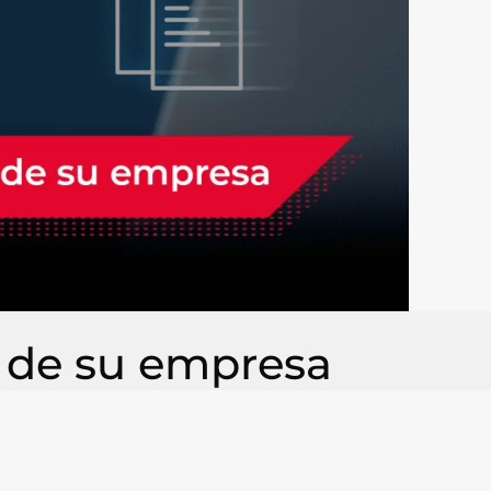
s de su empresa
la tecnología ha evolucionado
en los últimos
rmato digital. En este artículo, hablaremos
iva y rentable.