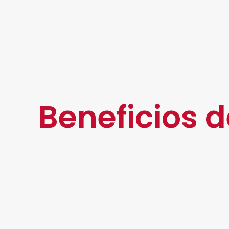
Pero, ¿por qué la digitalización es una de las
sean más fáciles de manejar, almacenar y compa
de los documentos ya que se pueden proteger c
La importancia radica en varios factores clave,
los procesos manuales y beneficiarse de una ma
Beneficios d
Ahorro de espacio:
Al digitalizar documentos, las empresas puede
costos de almacenamiento y mantenimiento.
Mayor accesibilidad y disponibilidad: