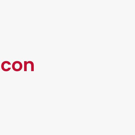
demás, no se limita a una sola persona, ya
la productividad de los procesos.
ovadora en un mercado cada vez más exigente.
 con
ura especializada para dar
resultados de alto