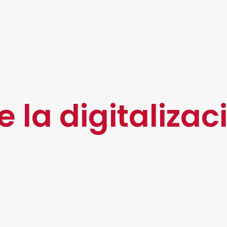
 tendencias más populares de la Transformación Digital?
rtir, lo que
aumenta la eficiencia y reduce los costos
on cifrado, lo que impide que personas no autorizadas 
 entre ellos la capacidad de las empresas para ser más ági
yor velocidad, precisión y reducción de errores.
e la digitalizac
n reducir el espacio de almacenamiento requerido para d