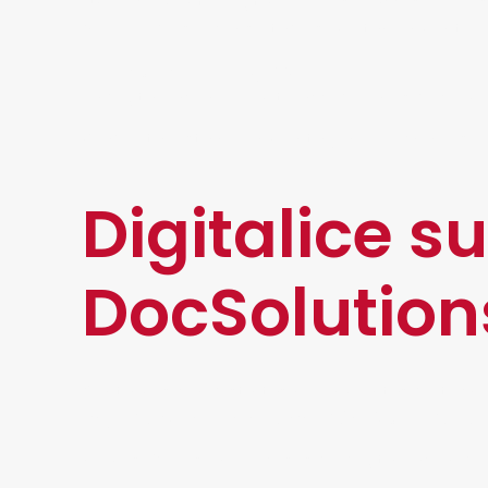
Un documento digital puede ser accesible desd
que puede ser consultado simultáneamente por
Agiliza la búsqueda:
La digitalización permite acceder a los documen
Al adoptar esta herramienta y aprovechar los
Digitalice 
DocSolution
Contamos con distintas herramientas de tecnol
impacto y una Transformación Digital exitos
Somos líderes en procesos de digitalización de