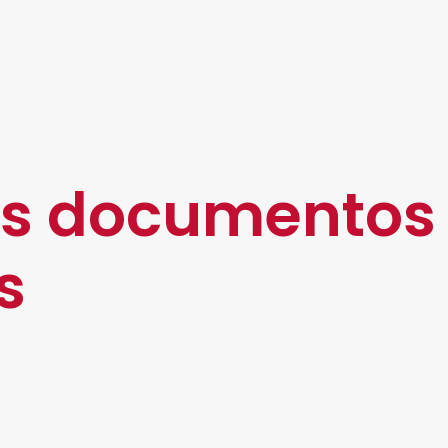
e cualquier dispositivo en cualquier momento y lugar. A
 varios usuarios.
tos de forma instantánea, lo que mejora la eficiencia y 
 beneficios, su empresa puede ser más productiva e inn
sus documentos
s
ogía avanzada y capacidades tecnológicas e infraestruct
a.
 distintas modalidades. Conozca algunos de ellos: