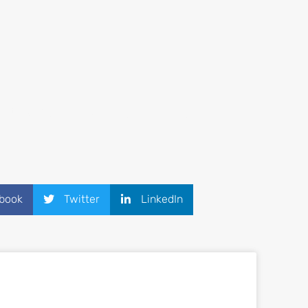
rategias y
soluciones que se adapten a las
book
Twitter
LinkedIn