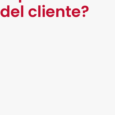
del cliente?
Inteligencia Artificial (IA)
Los chatbots son ejemplos de cómo la Inteligencia
Artificial y la automatización son dos de las
herramientas tecnológicas que más ayudan a mejorar la
experiencia
de forma más ágil
. De igual manera, es útil
para optimizar los procesos y alcanzar una rentabilidad a
largo plazo.
Plataformas omnicanal
Es una herramienta esencial para cualquier empresa
que quiera ofrecer una
experiencia consistente y
personalizada
a través de múltiples canales de
comunicación que mejor se adapte a sus necesidades y
preferencias.