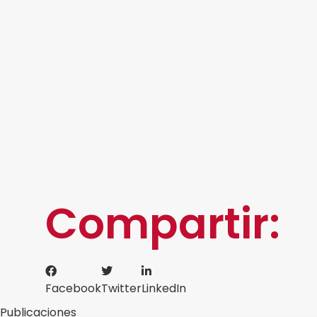
que juegan un papel importante en los procesos
empresariales, es fundamental implementarlas cuanto
antes para
satisfacer las demandas del mercado y,
sobre todo, las de los clientes.
Para ello, en DocSolutions
contamos con una amplia
gama de servicios tecnológicos
que están hechos a la
medida para satisfacer las necesidades de su empresa
de forma única e innovadora. Garantizando el control
adecuado y seguridad para la decisión final sobre un
cliente potencial.
Compartir:
Facebook
Twitter
LinkedIn
Publicaciones