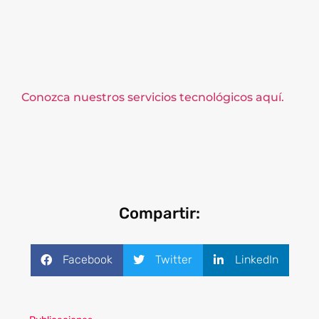
Nuestra oferta única en México le permite
optimizar sus costos de operación, tiempos de
respuesta y migrar ágilmente a un entorno
digital. ¡Más de 21 años de historia y solidez nos
respaldan!
Conozca nuestros servicios tecnológicos aquí.
Compartir:
Facebook
Twitter
LinkedIn