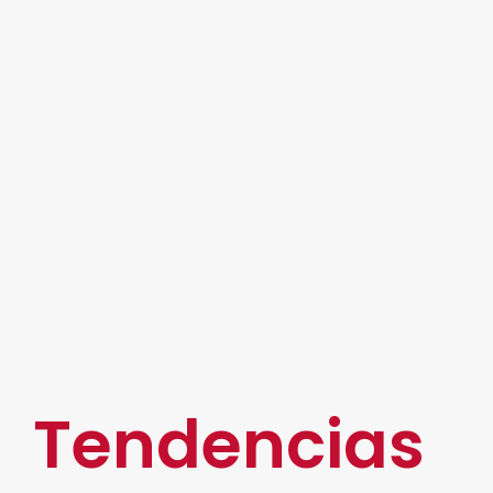
acorde a las necesidades de la empresa
mediante acciones concretas.
No obstante, se espera que en este año se vea
una tendencia creciente en todos los sectores a
la hora de aprovechar las tecnologías e
infraestructuras avanzadas, especialmente para
agregar valor a la información, así como para las
operaciones diarias. Ante este panorama, contar
con aliados tecnológicos es un hecho tangible e
inevitable para destacarse en el mercado
empresarial.
Tendencias