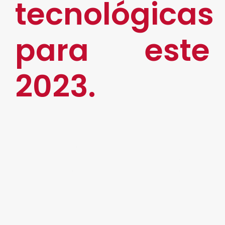
tecnológicas
para este
2023.
Hoy en día, está comprobado que la tecnología
ha evolucionado por completo la forma de
enfrentar los retos y el actuar en los procesos
empresariales, siendo así que la Transformación
Digital se plantea como una solución rentable a
largo plazo.
A continuación, enlistamos algunas de las