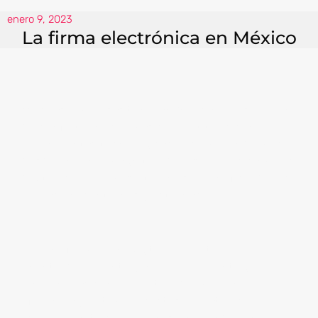
enero 9, 2023
La firma electrónica en México
Muchas empresas tendrán que salir de su zona
de confort para ser más competitivos con
herramientas tecnológicas. Si comprendemos
desde ahora la magnitud de los nuevos cambios
digitales, podremos utilizarlas a beneficio de las
operaciones internas y externas.
La Transformación Digital para este 2023 se basa
en introducir e integrar soluciones integrales e
innovadoras con el objetivo de mejorar la
eficiencia y optimizar costos operativos. Por ello,
es importante crear una estrategia digital