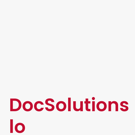
Hoy en día se encuentra más presente que
nunca en los nuevos modelos de negocio
debido a su capacidad de gestionar, almacenar y
analizar grandes volúmenes de datos a gran
velocidad.
Metaverso
Se conoce como una nueva fase de la
tecnología que se basa en la realidad virtual,
funcional para innovar las experiencias
omnicanal del cliente.
DocSolutions
lo