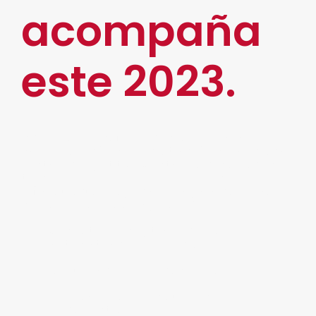
acompaña
este 2023.
Acelere su Transformación Digital, maximice el
valor de su información y transfórmela en una
ventaja competitiva. Contamos con soluciones
tecnológicas de punta a punta y una
infraestructura especializada para cubrir las
necesidades de su empresa. Entre ellos:
Consultoría en optimización y
automatización de procesos.
Digitalización de documentos.
Resguardo y administración de
documentos.