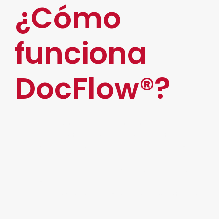
¿Cómo
funciona
DocFlow®?
Le permite definir la estructura
documental de acuerdo al área o tipo de
expediente que se maneje dentro de su
empresa.
Registra y clasifica los documentos como
usted desee.
Cuenta con acciones que facilitan la toma
de decisiones.
Maximiza el valor de sus documentos.