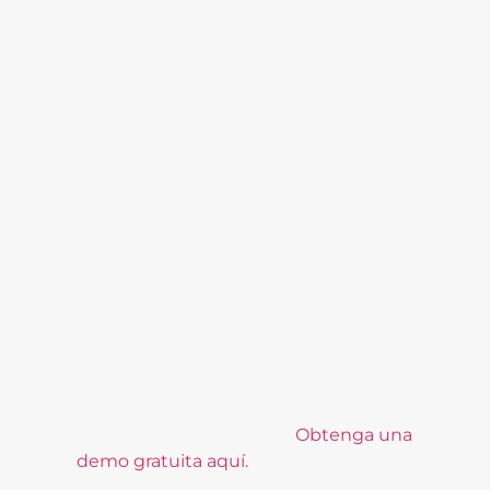
complejos en cada área de su
empresa, comenzando por los
procesos que se beneficiarán de
implementar una solución de este
tipo.
Defina los flujos de trabajo para
simplificar los procesos, así como la
homogeneización de documentos.
Debe innovar continuamente para
que su empresa siga funcionando
correctamente en el futuro.
Si usted desea implementar las mejores
prácticas para modernizar su empresa, es
momento de decirle ¡Hola! al mejor Gestor
Documental:
DocFlow
®
.
Obtenga una
demo gratuita aquí.