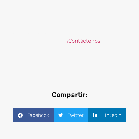
Permite la trazabilidad para procesos de
auditoría.
En DocSolutions lo acompañamos en su
Transformación Digital.
¡Contáctenos!
Compartir:
Facebook
Twitter
LinkedIn