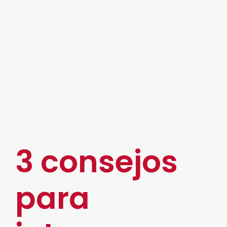
Segregación de roles y funciones (registro,
consulta, administrador).
Conectividad con sistemas core, vía Web-
Service o API ‘s.
Rapidez, cumplimiento y reducción de
costos.
El objetivo principal de un sistema documental
como
DocFlow
®,
es garantizar que toda su
información se encuentre de manera
organizada y mantenga un control 100% seguro.
3 consejos
para