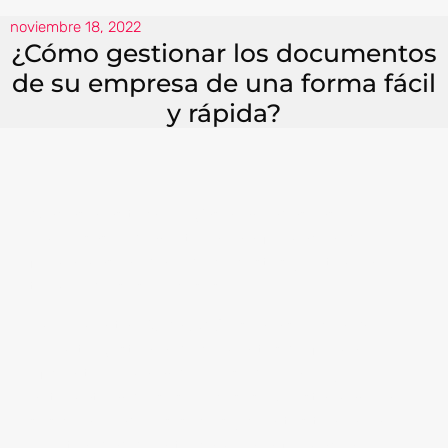
noviembre 18, 2022
¿Cómo gestionar los documentos
de su empresa de una forma fácil
y rápida?
Gracias a las tecnologías avanzadas, las
empresas podrán utilizar la información de
forma más rápida, reducir costos y optimizar el
tiempo de sus procesos.
Implementar
DocFlow
®
es una solución que le
permite gestionar documentos de forma
eficiente, eliminando el uso del papel y
automatizando sus procesos. De esta manera,
sus colaboradores, socios y clientes tienen la
oportunidad de intercambiar información