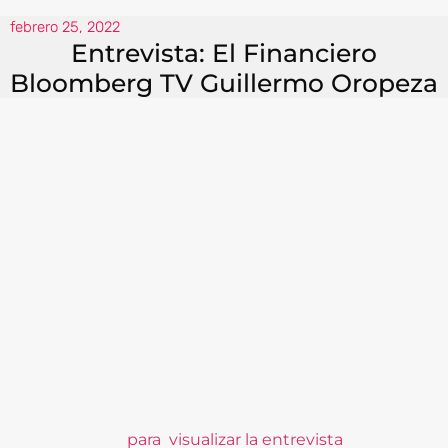
febrero 25, 2022
Entrevista: El Financiero
Bloomberg TV Guillermo Oropeza
Cada año las instituciones bancarias realizan
importantes inversiones en sus áreas de
tecnología y de seguridad, el covid 19 aceleró la
transformación digital y sin embargo los
usuarios aún no tienen la confianza total en usar
la banca digital.
Guillermo Oropeza nuestro cofundador y
director de innovación y desarrollo de negocios
nos hablo del tema en una interesante
entrevista para el medio el financiero
bloomberg,
para visualizar la entrevista