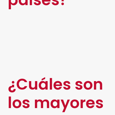
La banca está en una tremenda presión por
obtener mayores márgenes, mayor rentabilidad,
estudios han demostrado que más de la mitad
de los bancos están en una situación de una
extrema presión financiera para para proveer o
para generar retornos superiores al costo de
capital de sus de sus inversiones de sus
accionistas.
¿Cuáles son
los mayores