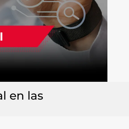
l en las
i implica una fórmula mágica, al contrario, es