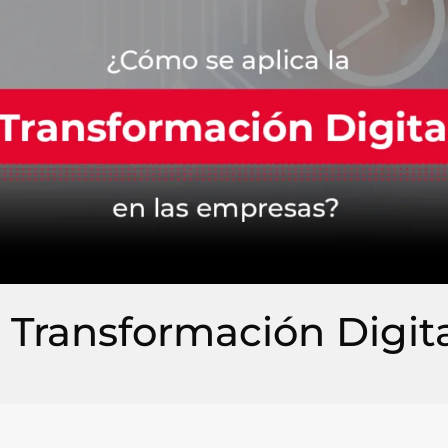
 Transformación Digita
olucra todas las áreas de una empresa. No es una receta n