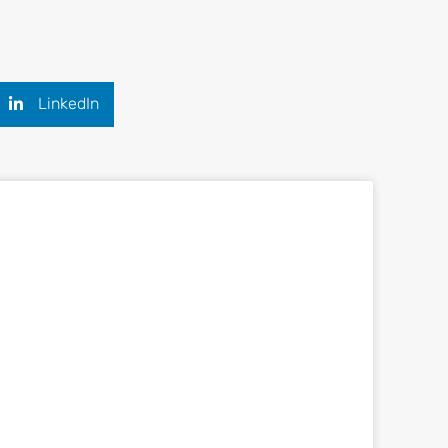
diante tecnología y procesos que se adapten a
LinkedIn