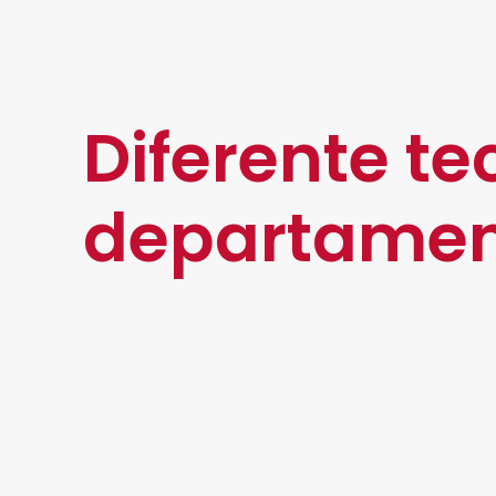
un proceso que se ejecuta paulatinamente ha
Por esta razón, antes de implementarla, te da
Diferente te
departamen
Recursos humanos
El departamento de recursos humanos es uno de 
herramientas que digitalicen documentos y aut
consiste en una inteligencia de datos que perm
eficientar tiempos de respuesta.
La Digitalización es una buena manera de aline