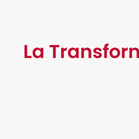
Inteligencia Artificial y el Machine Learning.
● Big Data: capturar e integrar los datos contab
resultados y encontrar soluciones.
La Transform
La Transformación Digital no es solo una noveda
marketing, relaciones públicas y más.
Cuando una empresa tiene tiempo en el sector 
empiece a generar resultados visibles, pero eso
como una actividad constante que permita estu
No hay atajos cuando hablamos de Transformacio
dentro del mercado actual. Por lo tanto, no irs
destino al fracaso.