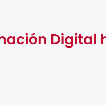
les actuales e históricos de una organización es de muc
ación Digital 
d, es una realidad en todos los sectores y en los procesos
y aún no logra adaptarse a los nuevos restos, puede ta
 es natural en cada proceso. Lo más importante dentro d
diarse e implementarse de forma correcta en la organiz
́n Digital. A medida que las organizaciones avanzan, lo
e hacia la Transformación Digital puede parecer un grav