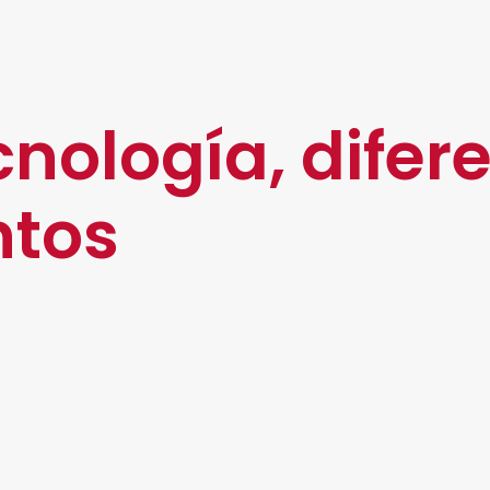
cia cada departamento de la empresa.
remos algunos tips de acuerdo al sector que se quiera i
cnología, difer
tos
los que más trámites y tareas realiza dentro de una o
omaticen procesos para aligerar la carga de trabajo. Al
ite analizar información para una mejor toma de decisi
ar procesos de selección, servicio y experiencia del emp