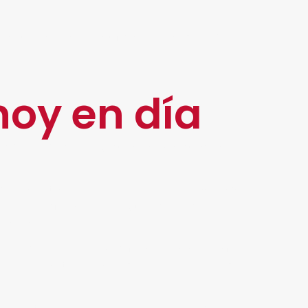
ha utilidad para identificar patrones, medir
hoy en día
 de producción, gestión, administración,
rdar en estabilizar sus procesos de manera que
e la Transformación Digital es que se vea
ación.
s modelos deben modificarse para salir a flote
e error en materia empresarial, entregando su