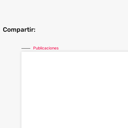
En DocSolutions somos expertos en guiar a las
sus necesidades. ¡Conózcanos!
Compartir:
Publicaciones