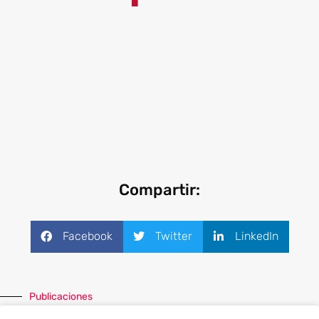
Las indemnizaciones procedentes de gastos
médicos mayores son liquidadas en 30 días
naturales siguientes a la fecha en que la
aseguradora recibe la documentación completa.
Compartir:
Facebook
Twitter
LinkedIn
Publicaciones