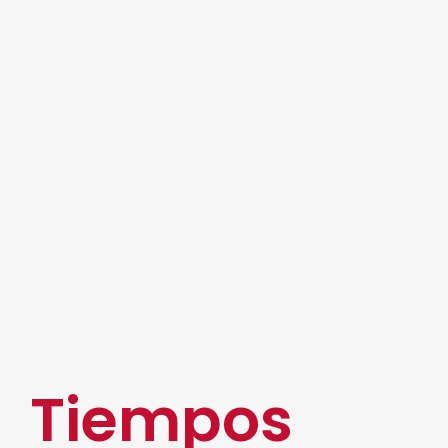
En los últimos años se registro un aumento del
10% en contratación de pólizas de seguro sin
embargo en México solo 9.6 Millones de
personas tienen un seguro privado de gastos
médicos.
el 80% del sector asegurador están
pretendiendo incrementar su inversión en
estrategias de digitalización para mejorar el
servicio a los clientes.
por un lado y por el otro el 50% esta buscando
reducir costos de operaciones.
Tiempos