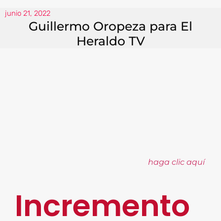
junio 21, 2022
Guillermo Oropeza para El
Heraldo TV
Guillermo Oropeza, nuestro director de
Innovación y Desarrollo de Negocios tuvo
presencia como entrevistado experto en
tecnología en El Heraldo TV para debatir sobre
la necesidad de la automatización de procesos
de las empresas del sector asegurador, para
consultar la entrevista completa
haga clic aquí
.
Incremento