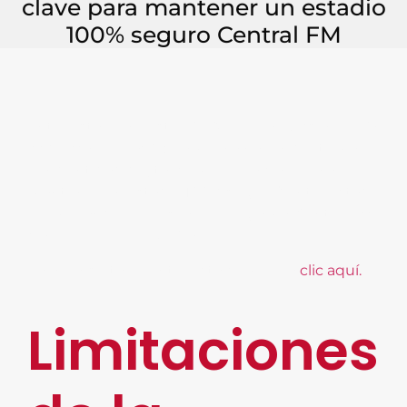
clave para mantener un estadio
100% seguro Central FM
Entrevista de nuestro CEO, Fredrik Nilsson el día
22 de Marzo a las 8:50am para hablar del tema
“La identidad digital como pieza clave para
mantener un estadio 100% seguro” Entrevistado
por: Alejandro Reyes en el programa: Central FM
con Pedro Ferriz De Con.
Para consultar la entrevista completa
clic aquí.
Limitaciones