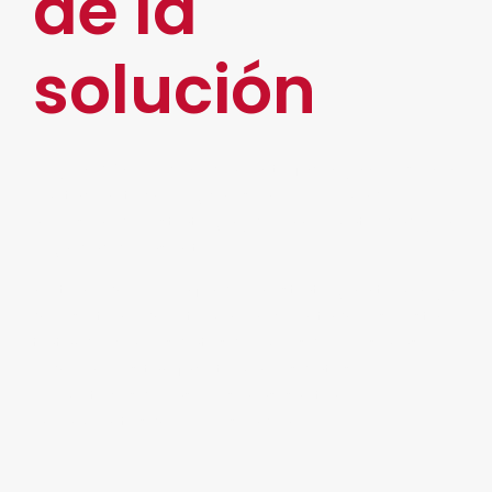
de la
solución
Hoy en día el reconocimiento facial ya no es una
limitación tecnológica es un problema de
inversión, de estrategia y de la normatividad y la
legalidad del asunto.
Se tiene que ver a fondo la estrategia a tomar ya
que se tiene que tomar en cuenta que se esta
tratando con los datos de miles de personas, por
lo que no es tan fácil tomar los datos
biométricos de las personas, sin tener
lineamientos que lo respalden.