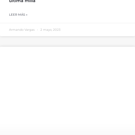
última milla
LEER MÁS »
Armando Vargas
2 mayo, 2023