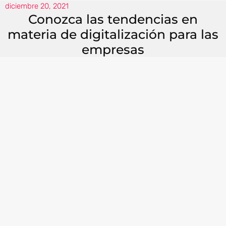
diciembre 20, 2021
Conozca las tendencias en
materia de digitalización para las
empresas
Se termina un año lleno de retos y muchos
aprendizajes, sin embargo, comienza la
planeación para el 2022 con miras a la
digitalización de las empresas.
De acuerdo con un estudio realizado por Forbes,
la pandemia de Covid-19 provocó que las ventas
online en México aumentaran hasta un 81%
durante el 2020, por lo que la digitalización de
las empresas es fundamental para continuar
ofreciéndole a sus clientes, la mejor experiencia