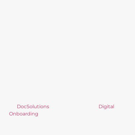
plataformas que utilice, puede reforzar la
seguridad, pues al ser verificados, sabe con
quién trata.
Mayor credibilidad
Los clientes podrán operar con usted en un
entorno seguro gracias a las verificaciones
disponibles.
Seguridad
El proceso
KYC
previene la implicación de
delitos, desde corrupción, hasta terrorismo, ya
que permite conocer quién paga e interactúa
dentro de sus procesos.
En
DocSolutions
, a través de nuestro
Digital
Onboarding
, cumplimos con los más altos
estándares en la aplicación del proceso
KYC,
validando la identidad de usuarios y productos