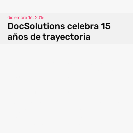
diciembre 16, 2016
DocSolutions celebra 15
años de trayectoria
DocSolutions
está de manteles largos al cumplir
sus primeros 15 años y para celebrar este gran
acontecimiento, se llevó a cabo un festejo que
comenzó con un discurso del licenciado Gabriel
Oropeza Griffith, Presidente de
DocSolutions
.
Ante una concurrencia de 500 personas, expresó
su agradecimiento al esfuerzo diario de
colaboradores y directivos quienes hacen posible
la consolidación de la empresa, además de
alentarlos a seguir entregándose con pasión y