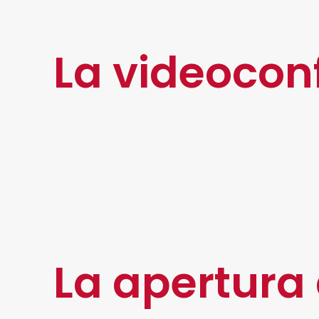
usuarios. Eso sí, sin dejar de lado los paráme
La videocon
La
videoconferencia
es considerada uno de lo
entre un trabajador financiero y un cliente o po
resaltar que esta videollamada debe grabarse y
Es importante destacar que, para que la
video
hay que aclarar que no es lo mismo la
videoco
que, a través de IA y Machine Learning, se pue
La apertura