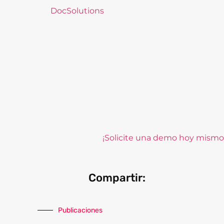
En
DocSolutions
contamos con un Digital Onboar
comunicación con un ejecutivo de la instituci
Videoconferencia
segura y rápida para a
El agente especializado inicia el proceso p
Puede solicitarle al cliente que muestre 
identidad, por ejemplo, la credencial para 
Todo el proceso queda validado con fine
Se realizan preguntas para el conocimiento
También se generan sellos de tiempo que 
Nuestro Digital Onboarding está diseñado con l
videograbación.
¡Solicite una demo hoy mismo
Compartir:
Publicaciones