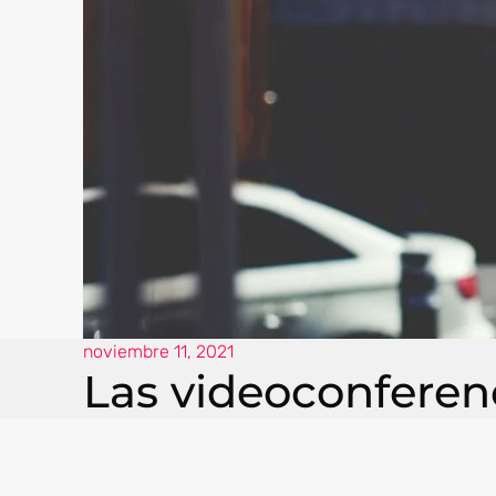
noviembre 11, 2021
Las videoconferenc
Gracias al proceso KYC (Know Your Customer) y 
videoconferencia
con el banco de nuestra pre