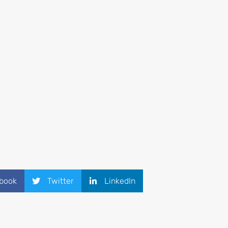
 alta, validar su identidad y tener la
icos, además de mostrar un documento de
ENAPO).
ante el proceso.
, ya sea a través de una
videoconferencia
o
book
Twitter
LinkedIn