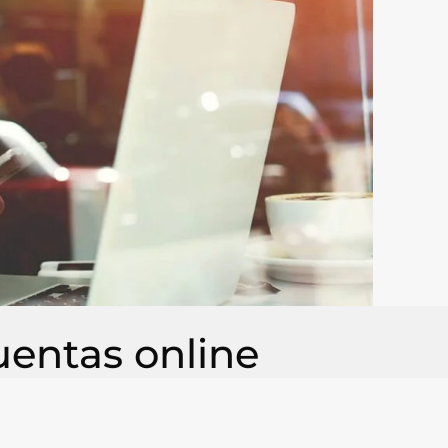
uentas online
rir un servicio a través de una
ceso simple, óptimo y agradable para los