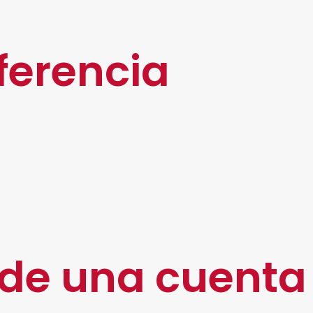
tros legales que permitan su correcto funcionamiento.
ferencia
s mejores métodos para identificar a usuarios de forma r
tencial cliente. Con esto, se realizan ciertos procesos par
 registrarse internamente para cumplir con las normas a
conferencia
pueda efectuarse, una persona calificada d
nferencia
que la videograbación. Para este último no es 
de realizar una identificación de forma automatizada. Es
 de una cuenta