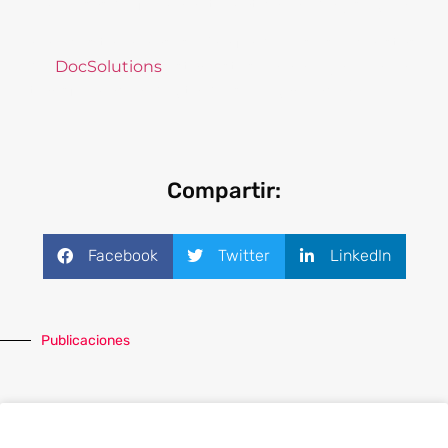
empresas de forma automática, rápida y segura.
Si necesita una asesoría a fondo, los especialistas
de
DocSolutions
están listos para apoyarlo en la
transformación digital de su organización.
Compartir:
Facebook
Twitter
LinkedIn
Publicaciones