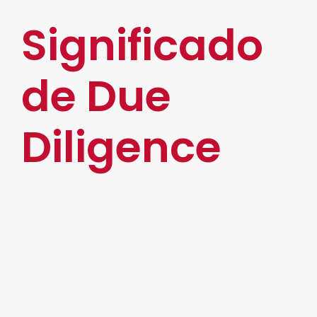
Significado
de Due
Diligence
El término
Due Diligence
se refiere a la
investigación que se realiza previamente a
firmar un acuerdo. En otras palabras, es una
auditoría legal en el que se inspecciona a todas
las partes involucradas con el fin de evaluar
probables riesgos.
Esta investigación se centra en conocer la