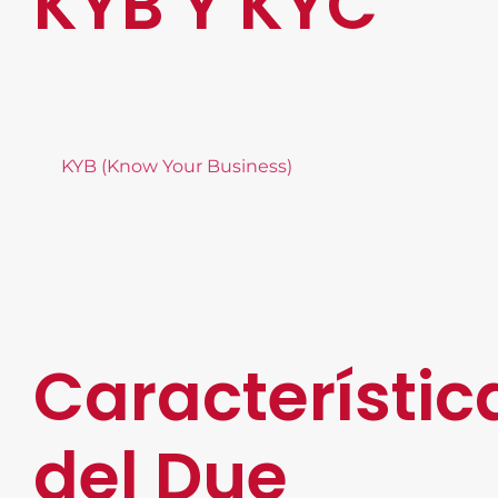
KYB Y KYC
Para recabar la información suficiente de una
empresa o persona, hay que identificar a los
involucrados. En este sentido, podemos hablar
de
KYB (Know Your Business)
, proceso mediante
el cual se logra identificar un negocio y verificar
la transparencia. Del mismo modo, se
desprende el KYC (Know Your Customer) para
identificar a los titulares legales para confirmar
que no estén involucrados en lavado de dinero.
Característic
del Due