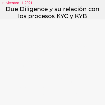
noviembre 11, 2021
Due Diligence y su relación con
los procesos KYC y KYB
El
Due Diligence
o Diligencia Debida se utiliza
en distintos sectores o áreas y varía según el
proceso que se quiera implementar.
Este concepto es utilizado para investigar a una
persona física o moral antes de involucrarse en
una relación contractual. Por ejemplo: al
momento de adquirir un negocio, se debe
realizar este proceso para conocer tanto a la
empresa como a los involucrados. Por lo tanto, el
Due Diligence
juega un papel importante
dentro del sector empresarial.