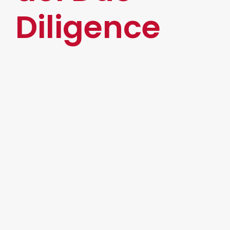
Diligence
El proceso
Due Diligence
cuenta con una serie
de características:
La información entre ambas partes es
confidencial y cuenta con regulaciones.
En varias partes del mundo, este proceso
es obligatorio por ley.
Este proceso lo debe realizar un tercero
especialista en procesos KYB o KYC.
Este proceso debe ser corto para confirmar
su fiabilidad.
Las nuevas tecnologías han optimizado los flujos
de trabajo y seguridad de las empresas. Gracias a
estos procesos podemos relacionarnos con otras