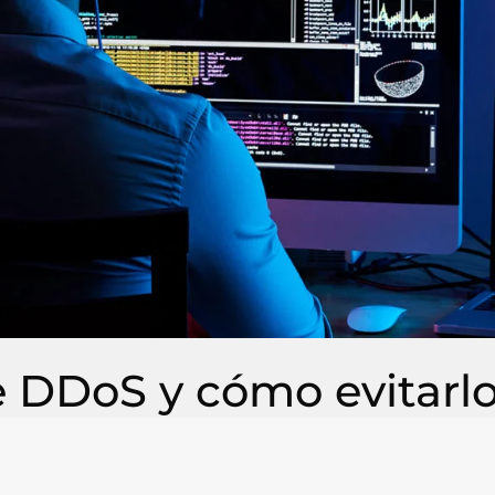
 DDoS y cómo evitarl
ienes y servicios de valor debe estar alerta ante cualq