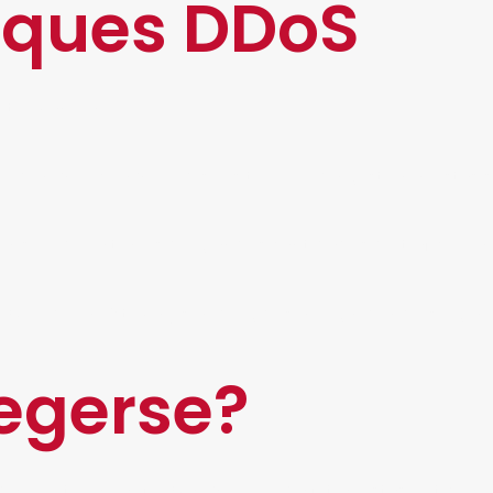
aques DDoS
ente manera:
impiden que cualquier dispositivo pueda gestionar éstas 
 al servidor a través de grandes cantidades de tráfico el
o web de la víctima y son dirigidos al lugar donde se gen
egerse?
ble utilizar un firewall que pueda filtrar éstas peticione