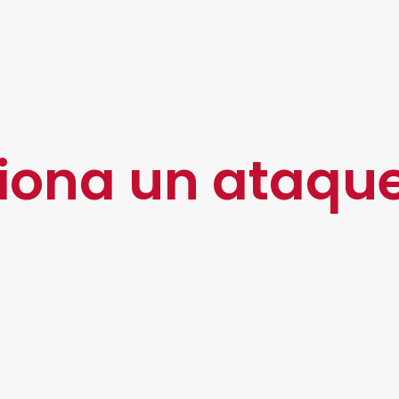
enegación de servicios distribuidos” son aquellos que a
 que puede soportar, ocasionando que colapse por comple
es hacia personas, más bien lo son hacia empresas o c
 ecommerce, casinos, etc.
iona un ataqu
res que tienen una capacidad limitada para recibir y gestio
ones y envía una gran cantidad de solicitudes de acceso a
da se cae y queda totalmente inutilizada.
 los casos, los hackers buscan dañar la imagen de alguna
presa.