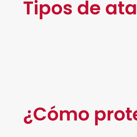
Tipos de at
Estos ataques se pueden clasificar de la sigui
De protocolo
Los
DDoS
de Protocolo atacan los firewalls e 
Volumétrico
Este tipo de
DDoS
tiene como objetivo asfixiar
A la capa de aplicación
Este ataque busca interrumpir el acceso al siti
¿Cómo prot
Para protegerse de ataques
DDoS
es recomenda