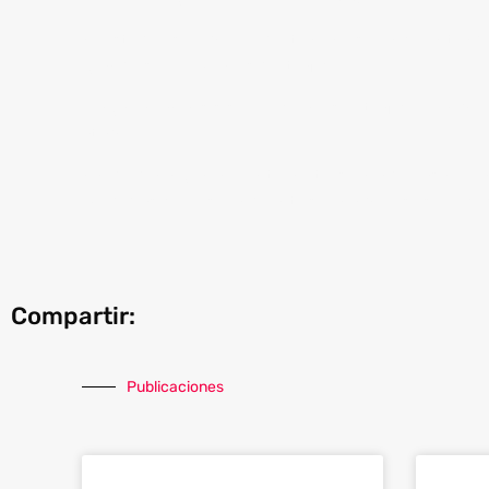
Si usted o su equipo de trabajo se encuentra d
grandes volúmenes de tráfico.
Haga un análisis sobre cuál es el tráfico real
ataque.
Sin duda alguna, el internet es una de las he
medidas correspondientes para que sus proces
Compartir:
Publicaciones