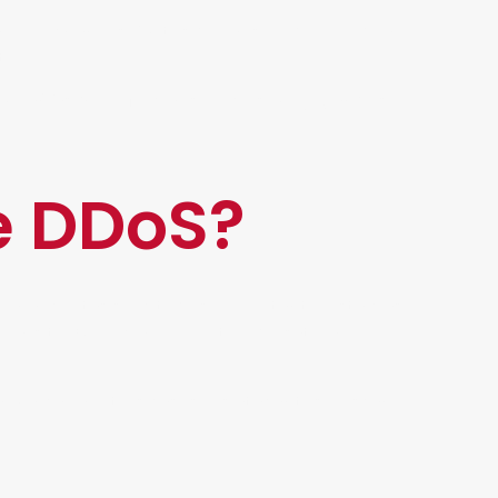
provechan los límites de un servidor o red en
to.
ompañías que ofrecen servicios muy grandes
e DDoS?
nar ciertas solicitudes, por lo tanto, esta clase
l sitio web, con el objetivo de saturar el
 marca; en otros casos, los atacantes buscan