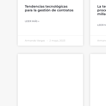
Tendencias tecnológicas
La t
para la gestión de contratos
proce
milla
LEER MÁS »
LEER M
Armando Vargas
2 mayo, 2023
Arman