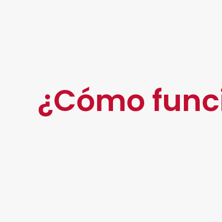
Esta clase de ataques mejor conocidos como “D
específico para enviar más solicitudes de las
Es importante señalar que estos no son comun
como plataformas de streaming, compañías de
¿Cómo func
Un ataque
DDoS
se realiza en aquellos servido
de ataque cibernético aprovecha dichas limitaci
servidor. Como resultado, la página web afecta
¿Por qué se da un ataque así? En la mayoría de
visibilidad o para robar los recursos de una em