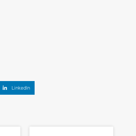
oja el trabajo brinde conectividad ante
 siguientes pasos tomar ante un probable
sas, sin embargo, es importante tomar las
e.
LinkedIn