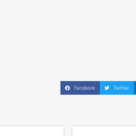
iseñando aplicaciones, asegúrese que el sitio donde se al
 que su servidor puede manejar, para saber qué caminos o
rramientas más innovadoras e importantes para las empre
os empresariales sean de lo más seguro y óptimo posibl
Facebook
Twitter