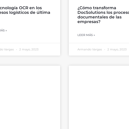
ecnología OCR en los
¿Cómo transforma
sos logísticos de última
DocSolutions los proces
documentales de las
empresas?
ÁS »
LEER MÁS »
do Vargas
2 mayo, 2023
Armando Vargas
2 mayo, 2023