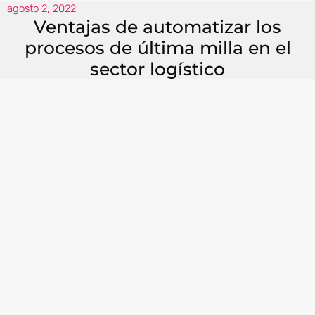
agosto 2, 2022
Ventajas de automatizar los
procesos de última milla en el
sector logístico
A raíz de la digitalización, la
automatización
en
los procesos de última milla se han convertido
en la prioridad de muchas empresas, entre
ellas, las del sector logístico, sobre todo en
tiempos de mucha competencia, donde la
agilidad y rapidez se vuelven sinónimo de éxito
y pagos a tiempo.
La
automatización
de procesos de última milla
en el sector logístico permite brindar un informe
de gastos de forma detallada; su uso permite