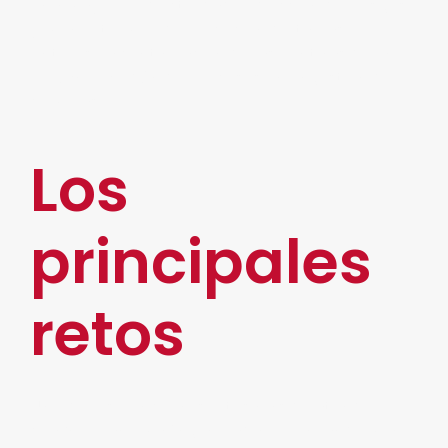
una mayor productividad, reducción de riesgos
y menor tiempo de ejecución de tareas.
Entérese a continuación de las ventajas de la
automatización
de procesos en la gestión de
compras.
Los
principales
retos
Uno de los principales retos ha sido atender
cualquier anomalía generada por la pandemia.