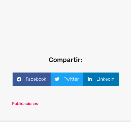
logístico se mantenga a la vanguardia. Conozca
nuestra oferta de productos y servicios pensado
en sus necesidades empresariales y acelere su
Transformación Digital de forma exitosa.
Compartir:
Facebook
Twitter
LinkedIn
Publicaciones